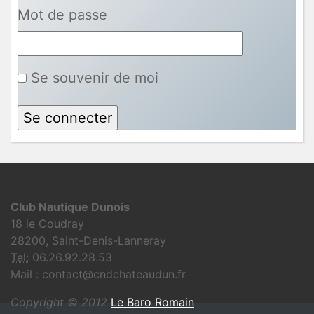
Mot de passe
Se souvenir de moi
Club Nautique Dunois
18 le Coudray
28200, Saint-Denis-Lanneray
Tel:
06.26.92.28.53
Mail : contact@cndchateaudun.fr
Copyright © 2012
Le Baro Romain