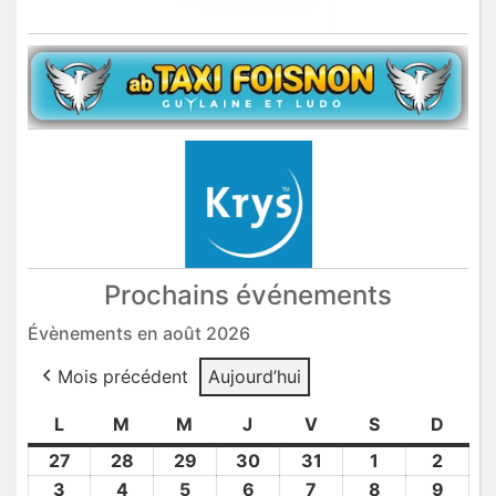
Prochains événements
Évènements en août 2026
Mois précédent
Aujourd’hui
L
lundi
M
mardi
M
mercredi
J
jeudi
V
vendredi
S
samedi
D
dima
27
27
28
28
29
29
30
30
31
31
1
1
2
2
Juil
Juil
Juil
Juil
Juil
Août
Août
3
3
4
4
5
5
6
6
7
7
8
8
9
9