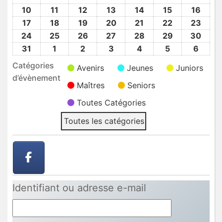
2026
2026
2026
2026
2026
2026
2026
Août
Août
Août
Août
Août
Août
Août
10
10
11
11
12
12
13
13
14
14
15
15
16
16
2026
2026
2026
2026
2026
2026
2026
Août
Août
Août
Août
Août
Août
Août
17
17
18
18
19
19
20
20
21
21
22
22
23
23
2026
2026
2026
2026
2026
2026
2026
Août
Août
Août
Août
Août
Août
Août
24
24
25
25
26
26
27
27
28
28
29
29
30
30
2026
2026
2026
2026
2026
2026
2026
Août
Août
Août
Août
Août
Août
Août
31
31
1
1
2
2
3
3
4
4
5
5
6
6
2026
2026
2026
2026
2026
2026
2026
Août
Sep
Sep
Sep
Sep
Sep
Sep
Catégories
Avenirs
Jeunes
Juniors
2026
2026
2026
2026
2026
2026
2026
d’évènement
Maîtres
Seniors
Toutes Catégories
Toutes les catégories
Identifiant ou adresse e-mail