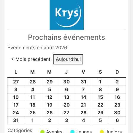
Prochains événements
Évènements en août 2026
Mois précédent
Aujourd’hui
L
lundi
M
mardi
M
mercredi
J
jeudi
V
vendredi
S
samedi
D
dima
27
27
28
28
29
29
30
30
31
31
1
1
2
2
Juil
Juil
Juil
Juil
Juil
Août
Août
3
3
4
4
5
5
6
6
7
7
8
8
9
9
2026
2026
2026
2026
2026
2026
2026
Août
Août
Août
Août
Août
Août
Août
10
10
11
11
12
12
13
13
14
14
15
15
16
16
2026
2026
2026
2026
2026
2026
2026
Août
Août
Août
Août
Août
Août
Août
17
17
18
18
19
19
20
20
21
21
22
22
23
23
2026
2026
2026
2026
2026
2026
2026
Août
Août
Août
Août
Août
Août
Août
24
24
25
25
26
26
27
27
28
28
29
29
30
30
2026
2026
2026
2026
2026
2026
2026
Août
Août
Août
Août
Août
Août
Août
31
31
1
1
2
2
3
3
4
4
5
5
6
6
2026
2026
2026
2026
2026
2026
2026
Août
Sep
Sep
Sep
Sep
Sep
Sep
Catégories
Avenirs
Jeunes
Juniors