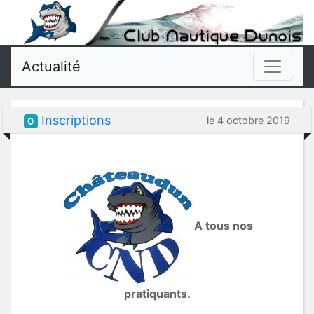
Actualité
Inscriptions
le 4 octobre 2019
0
A tous nos
pratiquants.