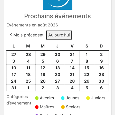
Prochains événements
Évènements en août 2026
Mois précédent
Aujourd’hui
L
lundi
M
mardi
M
mercredi
J
jeudi
V
vendredi
S
samedi
D
dima
27
27
28
28
29
29
30
30
31
31
1
1
2
2
Juil
Juil
Juil
Juil
Juil
Août
Août
3
3
4
4
5
5
6
6
7
7
8
8
9
9
2026
2026
2026
2026
2026
2026
2026
Août
Août
Août
Août
Août
Août
Août
10
10
11
11
12
12
13
13
14
14
15
15
16
16
2026
2026
2026
2026
2026
2026
2026
Août
Août
Août
Août
Août
Août
Août
17
17
18
18
19
19
20
20
21
21
22
22
23
23
2026
2026
2026
2026
2026
2026
2026
Août
Août
Août
Août
Août
Août
Août
24
24
25
25
26
26
27
27
28
28
29
29
30
30
2026
2026
2026
2026
2026
2026
2026
Août
Août
Août
Août
Août
Août
Août
31
31
1
1
2
2
3
3
4
4
5
5
6
6
2026
2026
2026
2026
2026
2026
2026
Août
Sep
Sep
Sep
Sep
Sep
Sep
Catégories
Avenirs
Jeunes
Juniors
2026
2026
2026
2026
2026
2026
2026
d’évènement
Maîtres
Seniors