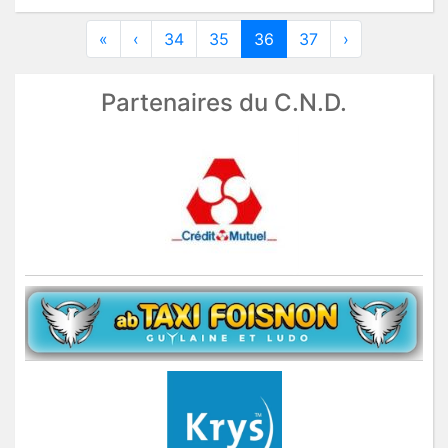
«
‹
34
35
36
37
›
Partenaires du C.N.D.