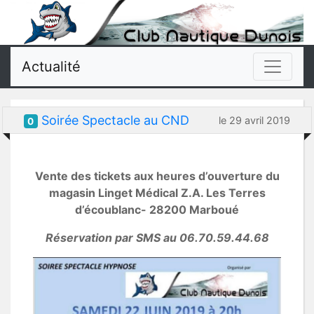
Actualité
Soirée Spectacle au CND
le 29 avril 2019
0
Vente des tickets aux heures d’ouverture du
magasin Linget Médical Z.A. Les Terres
d’écoublanc- 28200 Marboué
Réservation par SMS au 06.70.59.44.68