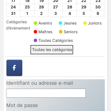
Août
Août
Août
Août
Août
Août
Août
17
17
18
18
19
19
20
20
21
21
22
22
23
23
2026
2026
2026
2026
2026
2026
2026
Août
Août
Août
Août
Août
Août
Août
24
24
25
25
26
26
27
27
28
28
29
29
30
30
2026
2026
2026
2026
2026
2026
2026
Août
Août
Août
Août
Août
Août
Août
31
31
1
1
2
2
3
3
4
4
5
5
6
6
2026
2026
2026
2026
2026
2026
2026
Août
Sep
Sep
Sep
Sep
Sep
Sep
Catégories
Avenirs
Jeunes
Juniors
2026
2026
2026
2026
2026
2026
2026
d’évènement
Maîtres
Seniors
Toutes Catégories
Toutes les catégories
Identifiant ou adresse e-mail
Mot de passe