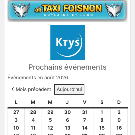
Prochains événements
Évènements en août 2026
Mois précédent
Aujourd’hui
L
lundi
M
mardi
M
mercredi
J
jeudi
V
vendredi
S
samedi
D
dima
27
27
28
28
29
29
30
30
31
31
1
1
2
2
Juil
Juil
Juil
Juil
Juil
Août
Août
3
3
4
4
5
5
6
6
7
7
8
8
9
9
2026
2026
2026
2026
2026
2026
2026
Août
Août
Août
Août
Août
Août
Août
10
10
11
11
12
12
13
13
14
14
15
15
16
16
2026
2026
2026
2026
2026
2026
2026