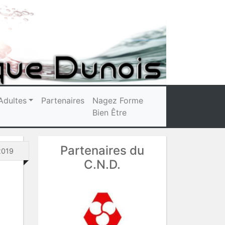
Adultes
Partenaires
Nagez Forme
Bien Être
Partenaires du
2019
C.N.D.