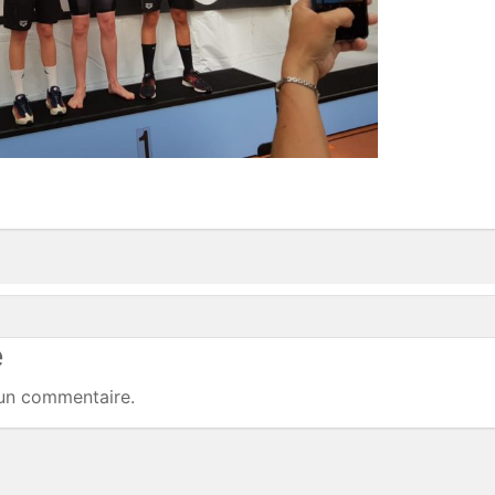
e
un commentaire.