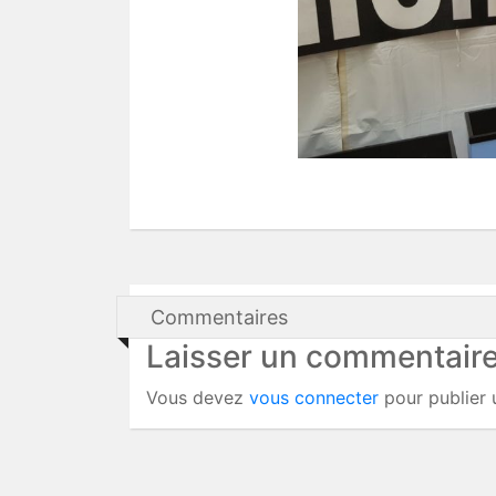
Commentaires
Laisser un commentair
Vous devez
vous connecter
pour publier 