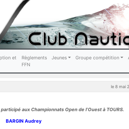
ption et
Règlements
Jeunes
Groupe compétition
FFN
le 8 mai 
nt participé aux Championnats Open de l’Ouest à TOURS.
BARGIN Audrey