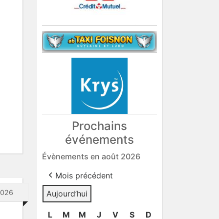
Prochains
événements
Évènements en août 2026
Mois précédent
 2026
Aujourd’hui
L
lundi
M
mardi
M
mercredi
J
jeudi
V
vendredi
S
samedi
D
dimanche