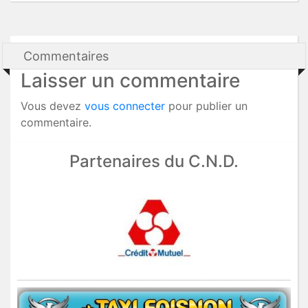
Commentaires
Laisser un commentaire
Vous devez
vous connecter
pour publier un
commentaire.
Partenaires du C.N.D.