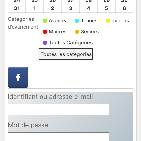
24
24
25
25
26
26
27
27
28
28
29
29
30
30
2026
2026
2026
2026
2026
2026
2026
Août
Août
Août
Août
Août
Août
Août
31
31
1
1
2
2
3
3
4
4
5
5
6
6
2026
2026
2026
2026
2026
2026
2026
Août
Sep
Sep
Sep
Sep
Sep
Sep
Catégories
Avenirs
Jeunes
Juniors
2026
2026
2026
2026
2026
2026
2026
d’évènement
Maîtres
Seniors
Toutes Catégories
Toutes les catégories
Identifiant ou adresse e-mail
Mot de passe