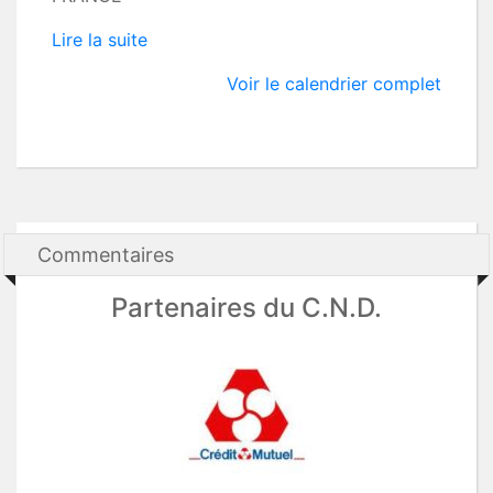
Lire la suite
Voir le calendrier complet
Commentaires
Partenaires du C.N.D.