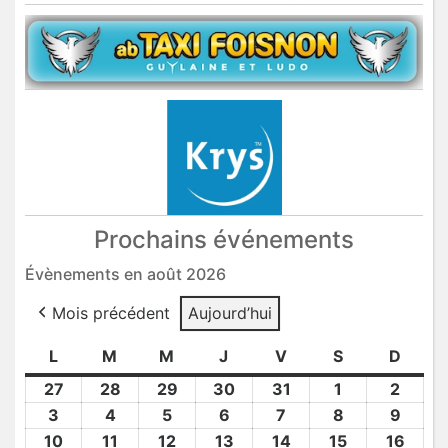
Prochains événements
Évènements en août 2026
Mois précédent
Aujourd’hui
L
lundi
M
mardi
M
mercredi
J
jeudi
V
vendredi
S
samedi
D
dima
27
27
28
28
29
29
30
30
31
31
1
1
2
2
Juil
Juil
Juil
Juil
Juil
Août
Août
3
3
4
4
5
5
6
6
7
7
8
8
9
9
2026
2026
2026
2026
2026
2026
2026
Août
Août
Août
Août
Août
Août
Août
10
10
11
11
12
12
13
13
14
14
15
15
16
16