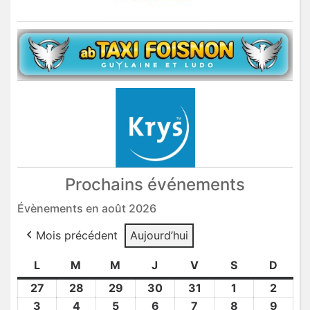
Prochains événements
Évènements en août 2026
Mois précédent
Aujourd’hui
L
lundi
M
mardi
M
mercredi
J
jeudi
V
vendredi
S
samedi
D
dima
27
27
28
28
29
29
30
30
31
31
1
1
2
2
Juil
Juil
Juil
Juil
Juil
Août
Août
3
3
4
4
5
5
6
6
7
7
8
8
9
9