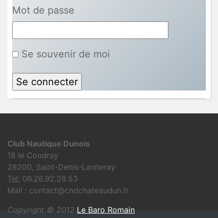
Mot de passe
Se souvenir de moi
Club Nautique Dunois
18 le Coudray
28200, Saint-Denis-Lanneray
Tel:
06.26.92.28.53
Mail : contact@cndchateaudun.fr
Copyright © 2012
Le Baro Romain