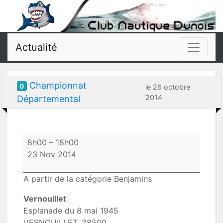
Actualité
Championnat
0
le 26 octobre
2014
Départemental
Championnat
8h00
–
18h00
Départemental
23 Nov 2014
A partir de la catégorie Benjamins
Vernouillet
Esplanade du 8 mai 1945
VERNOUILLET
,
28500