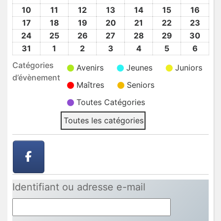
2026
2026
2026
2026
2026
2026
2026
Août
Août
Août
Août
Août
Août
Août
10
10
11
11
12
12
13
13
14
14
15
15
16
16
2026
2026
2026
2026
2026
2026
2026
Août
Août
Août
Août
Août
Août
Août
17
17
18
18
19
19
20
20
21
21
22
22
23
23
2026
2026
2026
2026
2026
2026
2026
Août
Août
Août
Août
Août
Août
Août
24
24
25
25
26
26
27
27
28
28
29
29
30
30
2026
2026
2026
2026
2026
2026
2026
Août
Août
Août
Août
Août
Août
Août
31
31
1
1
2
2
3
3
4
4
5
5
6
6
2026
2026
2026
2026
2026
2026
2026
Août
Sep
Sep
Sep
Sep
Sep
Sep
Catégories
Avenirs
Jeunes
Juniors
2026
2026
2026
2026
2026
2026
2026
d’évènement
Maîtres
Seniors
Toutes Catégories
Toutes les catégories
Identifiant ou adresse e-mail