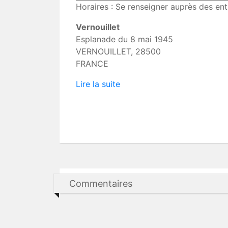
Horaires : Se renseigner auprès des ent
Vernouillet
Esplanade du 8 mai 1945
VERNOUILLET
,
28500
FRANCE
Lire la suite
Commentaires