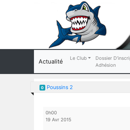
Le Club
Dossier D’inscri
Actualité
Adhésion
Poussins 2
0
Poussins
0h00
2
19 Avr 2015