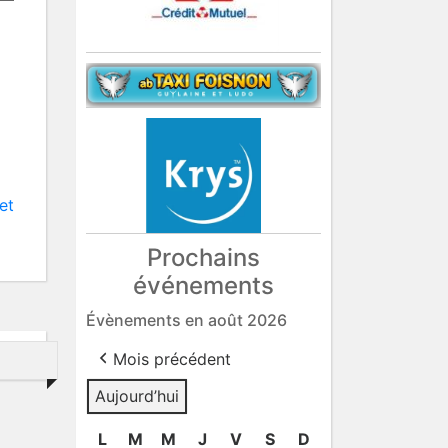
et
Prochains
événements
Évènements en août 2026
Mois précédent
Aujourd’hui
L
lundi
M
mardi
M
mercredi
J
jeudi
V
vendredi
S
samedi
D
dimanche