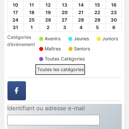
2026
2026
2026
2026
2026
2026
2026
Août
Août
Août
Août
Août
Août
Août
10
10
11
11
12
12
13
13
14
14
15
15
16
16
2026
2026
2026
2026
2026
2026
2026
Août
Août
Août
Août
Août
Août
Août
17
17
18
18
19
19
20
20
21
21
22
22
23
23
2026
2026
2026
2026
2026
2026
2026
Août
Août
Août
Août
Août
Août
Août
24
24
25
25
26
26
27
27
28
28
29
29
30
30
2026
2026
2026
2026
2026
2026
2026
Août
Août
Août
Août
Août
Août
Août
31
31
1
1
2
2
3
3
4
4
5
5
6
6
2026
2026
2026
2026
2026
2026
2026
Août
Sep
Sep
Sep
Sep
Sep
Sep
Catégories
Avenirs
Jeunes
Juniors
2026
2026
2026
2026
2026
2026
2026
d’évènement
Maîtres
Seniors
Toutes Catégories
Toutes les catégories
Identifiant ou adresse e-mail