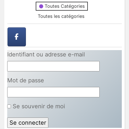
Toutes Catégories
Toutes les catégories
Identifiant ou adresse e-mail
Mot de passe
Se souvenir de moi