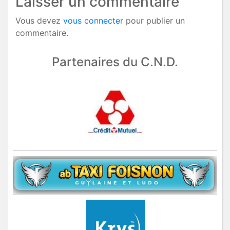
Laisser un commentaire
Vous devez
vous connecter
pour publier un
commentaire.
Partenaires du C.N.D.