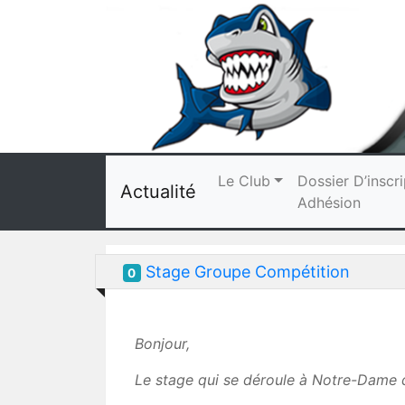
Le Club
Dossier D’inscri
Actualité
Adhésion
Stage Groupe Compétition
0
Bonjour,
Le stage qui se déroule à Notre-Dame d