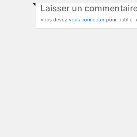
Laisser un commentair
Vous devez
vous connecter
pour publier 