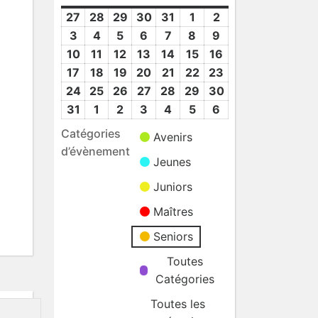
27
27
28
28
29
29
30
30
31
31
1
1
2
2
Juil
Juil
Juil
Juil
Juil
Août
Août
3
3
4
4
5
5
6
6
7
7
8
8
9
9
2026
2026
2026
2026
2026
2026
2026
Août
Août
Août
Août
Août
Août
Août
10
10
11
11
12
12
13
13
14
14
15
15
16
16
2026
2026
2026
2026
2026
2026
2026
Août
Août
Août
Août
Août
Août
Août
17
17
18
18
19
19
20
20
21
21
22
22
23
23
2026
2026
2026
2026
2026
2026
2026
Août
Août
Août
Août
Août
Août
Août
24
24
25
25
26
26
27
27
28
28
29
29
30
30
2026
2026
2026
2026
2026
2026
2026
Août
Août
Août
Août
Août
Août
Août
31
31
1
1
2
2
3
3
4
4
5
5
6
6
2026
2026
2026
2026
2026
2026
2026
Août
Sep
Sep
Sep
Sep
Sep
Sep
Catégories
Avenirs
2026
2026
2026
2026
2026
2026
2026
d’évènement
Jeunes
Juniors
Maîtres
Seniors
Toutes
Catégories
Toutes les