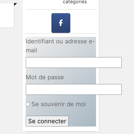
catégories
Identifiant ou adresse e-
mail
Mot de passe
Se souvenir de moi