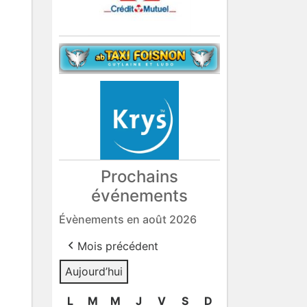
Prochains
événements
Évènements en août 2026
Mois précédent
Aujourd’hui
L
lundi
M
mardi
M
mercredi
J
jeudi
V
vendredi
S
samedi
D
dimanche