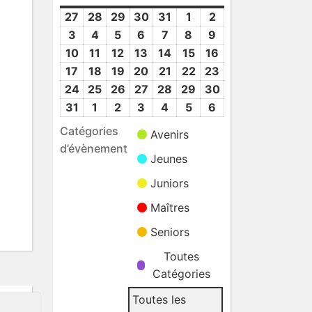
27
27
28
28
29
29
30
30
31
31
1
1
2
2
Juil
Juil
Juil
Juil
Juil
Août
Août
3
3
4
4
5
5
6
6
7
7
8
8
9
9
2026
2026
2026
2026
2026
2026
2026
Août
Août
Août
Août
Août
Août
Août
10
10
11
11
12
12
13
13
14
14
15
15
16
16
2026
2026
2026
2026
2026
2026
2026
Août
Août
Août
Août
Août
Août
Août
17
17
18
18
19
19
20
20
21
21
22
22
23
23
2026
2026
2026
2026
2026
2026
2026
Août
Août
Août
Août
Août
Août
Août
24
24
25
25
26
26
27
27
28
28
29
29
30
30
2026
2026
2026
2026
2026
2026
2026
Août
Août
Août
Août
Août
Août
Août
31
31
1
1
2
2
3
3
4
4
5
5
6
6
2026
2026
2026
2026
2026
2026
2026
Août
Sep
Sep
Sep
Sep
Sep
Sep
Catégories
Avenirs
2026
2026
2026
2026
2026
2026
2026
d’évènement
Jeunes
Juniors
Maîtres
Seniors
Toutes
Catégories
Toutes les