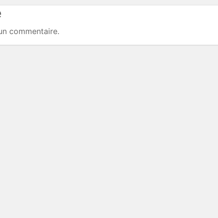
e
un commentaire.