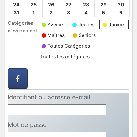
2026
2026
2026
2026
2026
2026
2026
Août
Août
Août
Août
Août
Août
Août
24
24
25
25
26
26
27
27
28
28
29
29
30
30
2026
2026
2026
2026
2026
2026
2026
Août
Août
Août
Août
Août
Août
Août
31
31
1
1
2
2
3
3
4
4
5
5
6
6
2026
2026
2026
2026
2026
2026
2026
Août
Sep
Sep
Sep
Sep
Sep
Sep
Catégories
Avenirs
Jeunes
Juniors
2026
2026
2026
2026
2026
2026
2026
d’évènement
Maîtres
Seniors
Toutes Catégories
Toutes les catégories
Identifiant ou adresse e-mail
Mot de passe