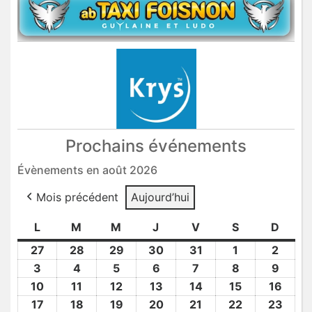
Prochains événements
Évènements en août 2026
Mois précédent
Aujourd’hui
L
lundi
M
mardi
M
mercredi
J
jeudi
V
vendredi
S
samedi
D
dima
27
27
28
28
29
29
30
30
31
31
1
1
2
2
Juil
Juil
Juil
Juil
Juil
Août
Août
3
3
4
4
5
5
6
6
7
7
8
8
9
9
2026
2026
2026
2026
2026
2026
2026
Août
Août
Août
Août
Août
Août
Août
10
10
11
11
12
12
13
13
14
14
15
15
16
16
2026
2026
2026
2026
2026
2026
2026
Août
Août
Août
Août
Août
Août
Août
17
17
18
18
19
19
20
20
21
21
22
22
23
23