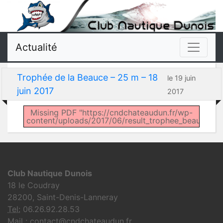
Actualité
Trophée de la Beauce – 25 m – 18
le 19 juin
juin 2017
2017
Missing PDF "https://cndchateaudun.fr/wp-
content/uploads/2017/06/result_trophee_beauce_201
Club Nautique Dunois
18 le Coudray
28200, Saint-Denis-Lanneray
Tel:
06.26.92.28.53
Mail : contact@cndchateaudun.fr