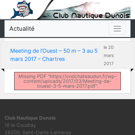
Actualité
le 20
Meeting de l’Ouest – 50 m – 3 au 5
mars
mars 2017 – Chartres
2017
Missing PDF "https://cndchateaudun.fr/wp-
content/uploads/2017/03/Meeting-de-
louest-3-5-mars-2017.pdf".
Club Nautique Dunois
18 le Coudray
28200, Saint-Denis-Lanneray