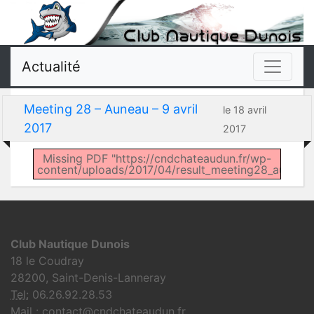
Actualité
Meeting 28 – Auneau – 9 avril
le 18 avril
2017
2017
Missing PDF "https://cndchateaudun.fr/wp-
content/uploads/2017/04/result_meeting28_auneau_a
Club Nautique Dunois
18 le Coudray
28200, Saint-Denis-Lanneray
Tel:
06.26.92.28.53
Mail : contact@cndchateaudun.fr