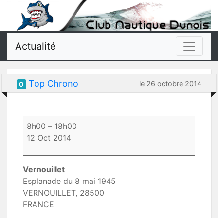
Actualité
Top Chrono
le 26 octobre 2014
0
Top
8h00
–
18h00
Chrono
12 Oct 2014
Vernouillet
Esplanade du 8 mai 1945
VERNOUILLET
,
28500
FRANCE