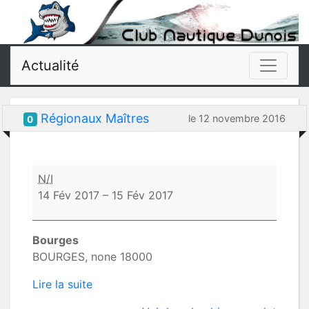
Actualité
Régionaux Maîtres
le 12 novembre 2016
0
Régionaux
N/I
Maîtres
14 Fév 2017
–
15 Fév 2017
Bourges
BOURGES
,
none
18000
Lire la suite