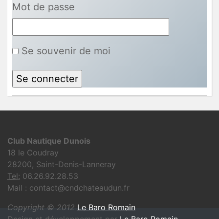
Mot de passe
Se souvenir de moi
Club Nautique Dunois
18 le Coudray
28200, Saint-Denis-Lanneray
Tel:
06.26.92.28.53
Mail : contact@cndchateaudun.fr
Copyright © 2012
Le Baro Romain