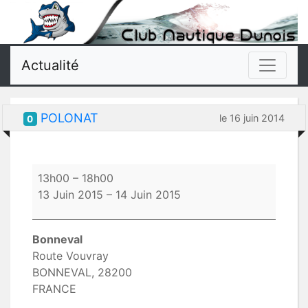
Actualité
POLONAT
le 16 juin 2014
0
POLONAT
13h00
–
18h00
13 Juin 2015
–
14 Juin 2015
Bonneval
Route Vouvray
BONNEVAL
,
28200
FRANCE