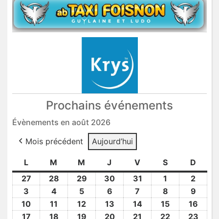
Prochains événements
Évènements en août 2026
Mois précédent
Aujourd’hui
L
lundi
M
mardi
M
mercredi
J
jeudi
V
vendredi
S
samedi
D
dima
27
27
28
28
29
29
30
30
31
31
1
1
2
2
Juil
Juil
Juil
Juil
Juil
Août
Août
3
3
4
4
5
5
6
6
7
7
8
8
9
9
2026
2026
2026
2026
2026
2026
2026
Août
Août
Août
Août
Août
Août
Août
10
10
11
11
12
12
13
13
14
14
15
15
16
16
2026
2026
2026
2026
2026
2026
2026
Août
Août
Août
Août
Août
Août
Août
17
17
18
18
19
19
20
20
21
21
22
22
23
23