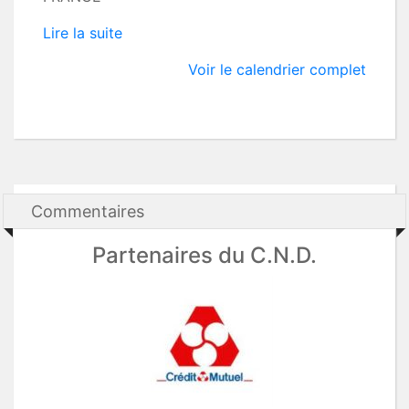
Lire la suite
Voir le calendrier complet
Commentaires
Partenaires du C.N.D.