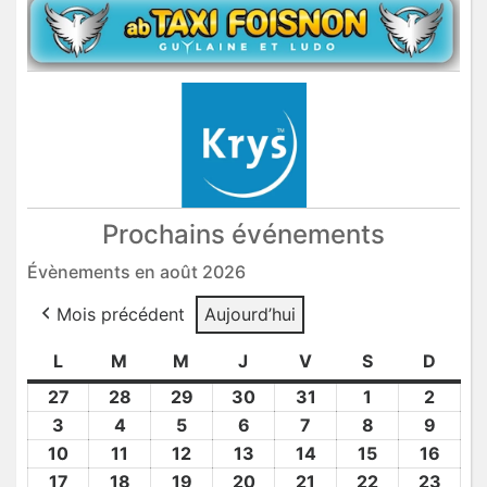
Prochains événements
Évènements en août 2026
Mois précédent
Aujourd’hui
L
lundi
M
mardi
M
mercredi
J
jeudi
V
vendredi
S
samedi
D
dima
27
27
28
28
29
29
30
30
31
31
1
1
2
2
Juil
Juil
Juil
Juil
Juil
Août
Août
3
3
4
4
5
5
6
6
7
7
8
8
9
9
2026
2026
2026
2026
2026
2026
2026
Août
Août
Août
Août
Août
Août
Août
10
10
11
11
12
12
13
13
14
14
15
15
16
16
2026
2026
2026
2026
2026
2026
2026
Août
Août
Août
Août
Août
Août
Août
17
17
18
18
19
19
20
20
21
21
22
22
23
23