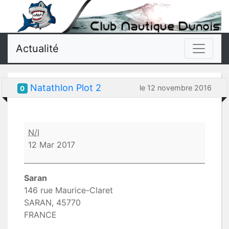
Actualité
Natathlon Plot 2
le 12 novembre 2016
0
Natathlon
N/I
Plot
12 Mar 2017
2
Saran
146 rue Maurice-Claret
SARAN
,
45770
FRANCE