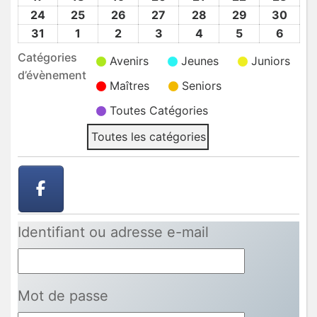
2026
2026
2026
2026
2026
2026
2026
Août
Août
Août
Août
Août
Août
Août
24
24
25
25
26
26
27
27
28
28
29
29
30
30
2026
2026
2026
2026
2026
2026
2026
Août
Août
Août
Août
Août
Août
Août
31
31
1
1
2
2
3
3
4
4
5
5
6
6
2026
2026
2026
2026
2026
2026
2026
Août
Sep
Sep
Sep
Sep
Sep
Sep
Catégories
Avenirs
Jeunes
Juniors
2026
2026
2026
2026
2026
2026
2026
d’évènement
Maîtres
Seniors
Toutes Catégories
Toutes les catégories
Identifiant ou adresse e-mail
Mot de passe