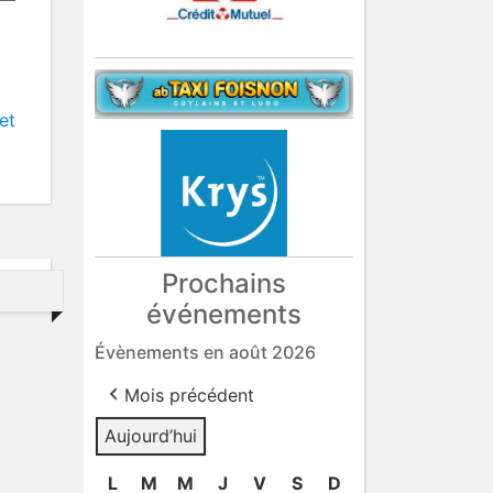
et
Prochains
événements
Évènements en août 2026
Mois précédent
Aujourd’hui
L
lundi
M
mardi
M
mercredi
J
jeudi
V
vendredi
S
samedi
D
dimanche