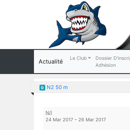
Le Club
Dossier D’inscri
Actualité
Adhésion
N2 50 m
0
N2
N/I
50
24 Mar 2017
–
26 Mar 2017
m