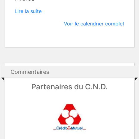
Lire la suite
Voir le calendrier complet
Commentaires
Partenaires du C.N.D.