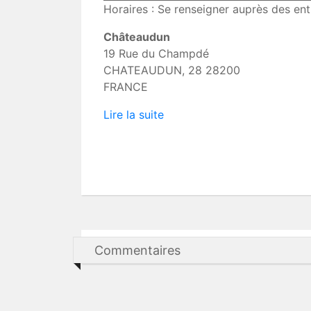
11
Horaires : Se renseigner auprès des ent
ans
Plot
Châteaudun
1
19 Rue du Champdé
CHATEAUDUN
,
28
28200
FRANCE
Lire la suite
Commentaires