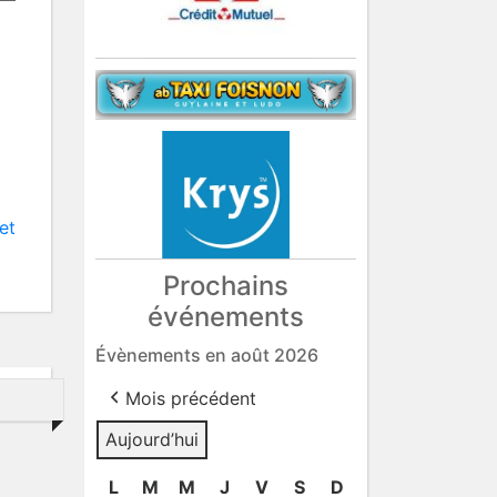
et
Prochains
événements
Évènements en août 2026
Mois précédent
Aujourd’hui
L
lundi
M
mardi
M
mercredi
J
jeudi
V
vendredi
S
samedi
D
dimanche