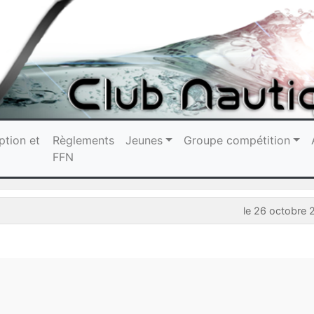
ption et
Règlements
Jeunes
Groupe compétition
FFN
le 26 octobre 