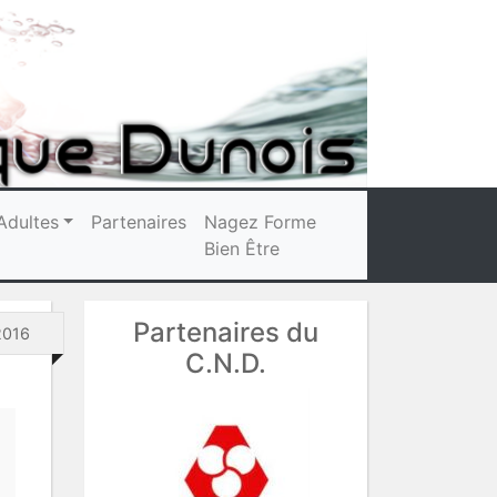
Adultes
Partenaires
Nagez Forme
Bien Être
Partenaires du
2016
C.N.D.