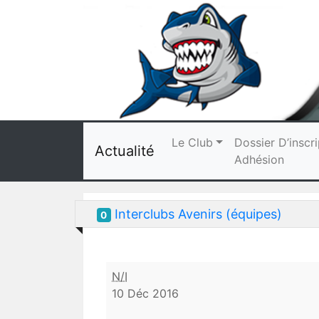
Le Club
Dossier D’inscri
Actualité
Adhésion
Interclubs Avenirs (équipes)
0
Interclubs
N/I
Avenirs
10 Déc 2016
(équipes)