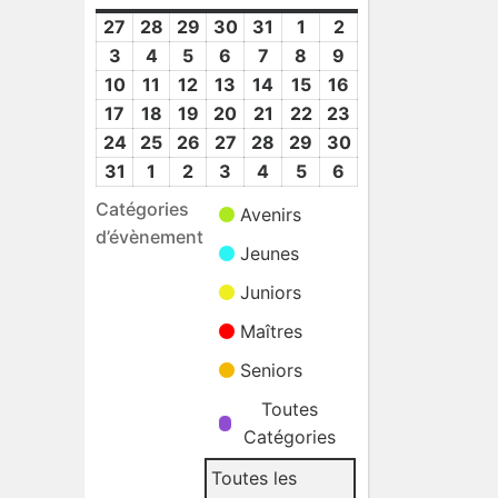
27
27
28
28
29
29
30
30
31
31
1
1
2
2
Juil
Juil
Juil
Juil
Juil
Août
Août
3
3
4
4
5
5
6
6
7
7
8
8
9
9
2026
2026
2026
2026
2026
2026
2026
Août
Août
Août
Août
Août
Août
Août
10
10
11
11
12
12
13
13
14
14
15
15
16
16
2026
2026
2026
2026
2026
2026
2026
Août
Août
Août
Août
Août
Août
Août
17
17
18
18
19
19
20
20
21
21
22
22
23
23
2026
2026
2026
2026
2026
2026
2026
Août
Août
Août
Août
Août
Août
Août
24
24
25
25
26
26
27
27
28
28
29
29
30
30
2026
2026
2026
2026
2026
2026
2026
Août
Août
Août
Août
Août
Août
Août
31
31
1
1
2
2
3
3
4
4
5
5
6
6
2026
2026
2026
2026
2026
2026
2026
Août
Sep
Sep
Sep
Sep
Sep
Sep
Catégories
Avenirs
2026
2026
2026
2026
2026
2026
2026
d’évènement
Jeunes
Juniors
Maîtres
Seniors
Toutes
Catégories
Toutes les