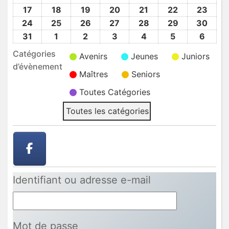
2026
2026
2026
2026
2026
2026
2026
Août
Août
Août
Août
Août
Août
Août
17
17
18
18
19
19
20
20
21
21
22
22
23
23
2026
2026
2026
2026
2026
2026
2026
Août
Août
Août
Août
Août
Août
Août
24
24
25
25
26
26
27
27
28
28
29
29
30
30
2026
2026
2026
2026
2026
2026
2026
Août
Août
Août
Août
Août
Août
Août
31
31
1
1
2
2
3
3
4
4
5
5
6
6
2026
2026
2026
2026
2026
2026
2026
Août
Sep
Sep
Sep
Sep
Sep
Sep
Catégories
Avenirs
Jeunes
Juniors
2026
2026
2026
2026
2026
2026
2026
d’évènement
Maîtres
Seniors
Toutes Catégories
Toutes les catégories
Identifiant ou adresse e-mail
Mot de passe