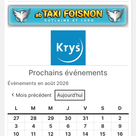
Prochains événements
Évènements en août 2026
Mois précédent
Aujourd’hui
L
lundi
M
mardi
M
mercredi
J
jeudi
V
vendredi
S
samedi
D
dima
27
27
28
28
29
29
30
30
31
31
1
1
2
2
Juil
Juil
Juil
Juil
Juil
Août
Août
3
3
4
4
5
5
6
6
7
7
8
8
9
9
2026
2026
2026
2026
2026
2026
2026
Août
Août
Août
Août
Août
Août
Août
10
10
11
11
12
12
13
13
14
14
15
15
16
16