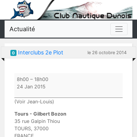
Actualité
Interclubs 2e Plot
le 26 octobre 2014
0
Interclubs
8h00
–
18h00
2e
24 Jan 2015
Plot
(Voir Jean-Louis)
Tours - Gilbert Bozon
35 rue Galpin Thiou
TOURS
,
37000
FRANCE