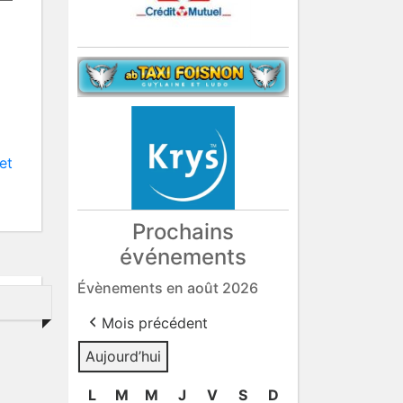
et
Prochains
événements
Évènements en août 2026
Mois précédent
Aujourd’hui
L
lundi
M
mardi
M
mercredi
J
jeudi
V
vendredi
S
samedi
D
dimanche