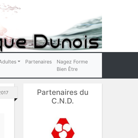
Adultes
Partenaires
Nagez Forme
Bien Être
Partenaires du
2017
C.N.D.