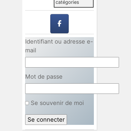
catégories
Identifiant ou adresse e-
mail
Mot de passe
Se souvenir de moi