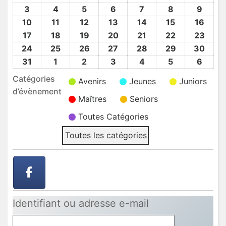
Juil
Juil
Juil
Juil
Juil
Août
Août
3
3
4
4
5
5
6
6
7
7
8
8
9
9
2026
2026
2026
2026
2026
2026
2026
Août
Août
Août
Août
Août
Août
Août
10
10
11
11
12
12
13
13
14
14
15
15
16
16
2026
2026
2026
2026
2026
2026
2026
Août
Août
Août
Août
Août
Août
Août
17
17
18
18
19
19
20
20
21
21
22
22
23
23
2026
2026
2026
2026
2026
2026
2026
Août
Août
Août
Août
Août
Août
Août
24
24
25
25
26
26
27
27
28
28
29
29
30
30
2026
2026
2026
2026
2026
2026
2026
Août
Août
Août
Août
Août
Août
Août
31
31
1
1
2
2
3
3
4
4
5
5
6
6
2026
2026
2026
2026
2026
2026
2026
Août
Sep
Sep
Sep
Sep
Sep
Sep
Catégories
Avenirs
Jeunes
Juniors
2026
2026
2026
2026
2026
2026
2026
d’évènement
Maîtres
Seniors
Toutes Catégories
Toutes les catégories
Identifiant ou adresse e-mail