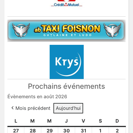
Prochains événements
Évènements en août 2026
Mois précédent
Aujourd’hui
L
lundi
M
mardi
M
mercredi
J
jeudi
V
vendredi
S
samedi
D
dima
27
27
28
28
29
29
30
30
31
31
1
1
2
2