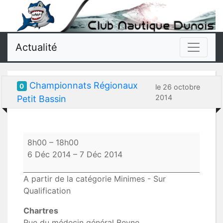
Actualité
Championnats Régionaux
0
le 26 octobre
2014
Petit Bassin
Championnats
8h00
–
18h00
Régionaux
6 Déc 2014
–
7 Déc 2014
Petit
Bassin
A partir de la catégorie Minimes - Sur
Qualification
Chartres
Rue du médecin général Beyne