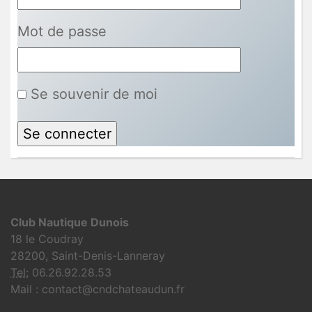
Mot de passe
Se souvenir de moi
Club Nautique Dunois
18 le Coudray
28200, Saint-Denis-Lanneray
Tel:
06.26.92.28.53
Mail : contact@cndchateaudun.fr