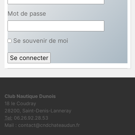
Mot de passe
Se souvenir de moi
Club Nautique Dunois
18 le Coudray
28200, Saint-Denis-Lanneray
Tel:
06.26.92.28.53
Mail : contact@cndchateaudun.fr