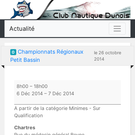
Actualité
Championnats Régionaux
0
le 26 octobre
2014
Petit Bassin
Championnats
8h00
–
18h00
Régionaux
6 Déc 2014
–
7 Déc 2014
Petit
Bassin
A partir de la catégorie Minimes - Sur
Qualification
Chartres
Rue du médecin général Beyne