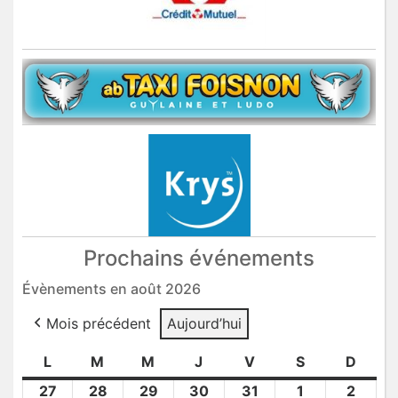
Prochains événements
Évènements en août 2026
Mois précédent
Aujourd’hui
L
lundi
M
mardi
M
mercredi
J
jeudi
V
vendredi
S
samedi
D
dima
27
27
28
28
29
29
30
30
31
31
1
1
2
2