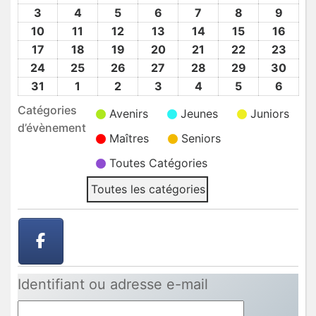
Juil
Juil
Juil
Juil
Juil
Août
Août
3
3
4
4
5
5
6
6
7
7
8
8
9
9
2026
2026
2026
2026
2026
2026
2026
Août
Août
Août
Août
Août
Août
Août
10
10
11
11
12
12
13
13
14
14
15
15
16
16
2026
2026
2026
2026
2026
2026
2026
Août
Août
Août
Août
Août
Août
Août
17
17
18
18
19
19
20
20
21
21
22
22
23
23
2026
2026
2026
2026
2026
2026
2026
Août
Août
Août
Août
Août
Août
Août
24
24
25
25
26
26
27
27
28
28
29
29
30
30
2026
2026
2026
2026
2026
2026
2026
Août
Août
Août
Août
Août
Août
Août
31
31
1
1
2
2
3
3
4
4
5
5
6
6
2026
2026
2026
2026
2026
2026
2026
Août
Sep
Sep
Sep
Sep
Sep
Sep
Catégories
Avenirs
Jeunes
Juniors
2026
2026
2026
2026
2026
2026
2026
d’évènement
Maîtres
Seniors
Toutes Catégories
Toutes les catégories
Identifiant ou adresse e-mail