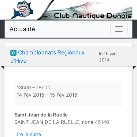
Actualité
Championnats Régionaux
0
le 16 juin
2014
d'Hiver
Championnats
13h00
–
18h00
Régionaux
14 Fév 2015
–
15 Fév 2015
d'Hiver
Saint Jean de la Ruelle
SAINT JEAN DE LA RUELLE
,
none
45140
Lire la suite