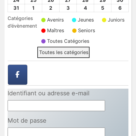
24
24
25
25
26
26
27
27
28
28
29
29
30
30
2026
2026
2026
2026
2026
2026
2026
Août
Août
Août
Août
Août
Août
Août
31
31
1
1
2
2
3
3
4
4
5
5
6
6
2026
2026
2026
2026
2026
2026
2026
Août
Sep
Sep
Sep
Sep
Sep
Sep
Catégories
Avenirs
Jeunes
Juniors
2026
2026
2026
2026
2026
2026
2026
d’évènement
Maîtres
Seniors
Toutes Catégories
Toutes les catégories
Identifiant ou adresse e-mail
Mot de passe