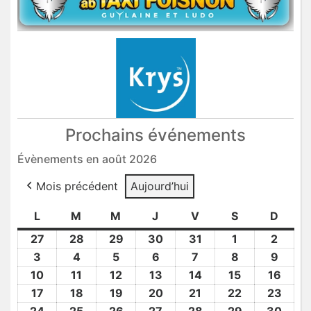
Prochains événements
Évènements en août 2026
Mois précédent
Aujourd’hui
L
lundi
M
mardi
M
mercredi
J
jeudi
V
vendredi
S
samedi
D
dima
27
27
28
28
29
29
30
30
31
31
1
1
2
2
Juil
Juil
Juil
Juil
Juil
Août
Août
3
3
4
4
5
5
6
6
7
7
8
8
9
9
2026
2026
2026
2026
2026
2026
2026
Août
Août
Août
Août
Août
Août
Août
10
10
11
11
12
12
13
13
14
14
15
15
16
16
2026
2026
2026
2026
2026
2026
2026
Août
Août
Août
Août
Août
Août
Août
17
17
18
18
19
19
20
20
21
21
22
22
23
23
2026
2026
2026
2026
2026
2026
2026
Août
Août
Août
Août
Août
Août
Août