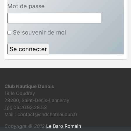
Mot de passe
Se souvenir de moi
Club Nautique Dunois
18 le Coudray
28200, Saint-Denis-Lanneray
Tel:
06.26.92.28.53
Mail : contact@cndchateaudun.fr
Copyright © 2012
Le Baro Romain