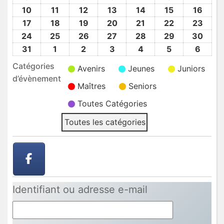
2026
2026
2026
2026
2026
2026
2026
Août
Août
Août
Août
Août
Août
Août
10
10
11
11
12
12
13
13
14
14
15
15
16
16
2026
2026
2026
2026
2026
2026
2026
Août
Août
Août
Août
Août
Août
Août
17
17
18
18
19
19
20
20
21
21
22
22
23
23
2026
2026
2026
2026
2026
2026
2026
Août
Août
Août
Août
Août
Août
Août
24
24
25
25
26
26
27
27
28
28
29
29
30
30
2026
2026
2026
2026
2026
2026
2026
Août
Août
Août
Août
Août
Août
Août
31
31
1
1
2
2
3
3
4
4
5
5
6
6
2026
2026
2026
2026
2026
2026
2026
Août
Sep
Sep
Sep
Sep
Sep
Sep
Catégories
Avenirs
Jeunes
Juniors
2026
2026
2026
2026
2026
2026
2026
d’évènement
Maîtres
Seniors
Toutes Catégories
Toutes les catégories
Identifiant ou adresse e-mail