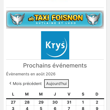
Prochains événements
Évènements en août 2026
Mois précédent
Aujourd’hui
L
lundi
M
mardi
M
mercredi
J
jeudi
V
vendredi
S
samedi
D
dima
27
27
28
28
29
29
30
30
31
31
1
1
2
2
Juil
Juil
Juil
Juil
Juil
Août
Août
3
3
4
4
5
5
6
6
7
7
8
8
9
9