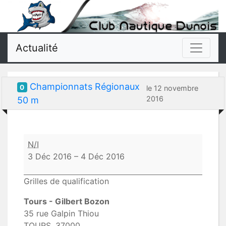
Actualité
Championnats Régionaux
0
le 12 novembre
2016
50 m
Championnats
N/I
Régionaux
3 Déc 2016
–
4 Déc 2016
50
m
Grilles de qualification
Tours - Gilbert Bozon
35 rue Galpin Thiou
TOURS
,
37000