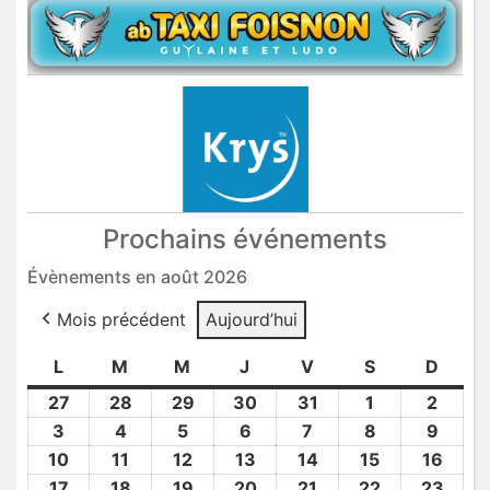
Prochains événements
Évènements en août 2026
Mois précédent
Aujourd’hui
L
lundi
M
mardi
M
mercredi
J
jeudi
V
vendredi
S
samedi
D
dima
27
27
28
28
29
29
30
30
31
31
1
1
2
2
Juil
Juil
Juil
Juil
Juil
Août
Août
3
3
4
4
5
5
6
6
7
7
8
8
9
9
2026
2026
2026
2026
2026
2026
2026
Août
Août
Août
Août
Août
Août
Août
10
10
11
11
12
12
13
13
14
14
15
15
16
16
2026
2026
2026
2026
2026
2026
2026
Août
Août
Août
Août
Août
Août
Août
17
17
18
18
19
19
20
20
21
21
22
22
23
23