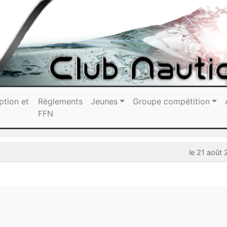
ption et
Règlements
Jeunes
Groupe compétition
FFN
le 21 août 