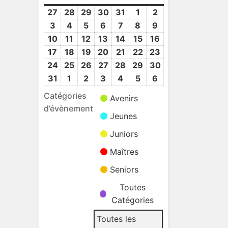
27
27
28
28
29
29
30
30
31
31
1
1
2
2
Juil
Juil
Juil
Juil
Juil
Août
Août
3
3
4
4
5
5
6
6
7
7
8
8
9
9
2026
2026
2026
2026
2026
2026
2026
Août
Août
Août
Août
Août
Août
Août
10
10
11
11
12
12
13
13
14
14
15
15
16
16
2026
2026
2026
2026
2026
2026
2026
Août
Août
Août
Août
Août
Août
Août
17
17
18
18
19
19
20
20
21
21
22
22
23
23
2026
2026
2026
2026
2026
2026
2026
Août
Août
Août
Août
Août
Août
Août
24
24
25
25
26
26
27
27
28
28
29
29
30
30
2026
2026
2026
2026
2026
2026
2026
Août
Août
Août
Août
Août
Août
Août
31
31
1
1
2
2
3
3
4
4
5
5
6
6
2026
2026
2026
2026
2026
2026
2026
Août
Sep
Sep
Sep
Sep
Sep
Sep
Catégories
Avenirs
2026
2026
2026
2026
2026
2026
2026
d’évènement
Jeunes
Juniors
Maîtres
Seniors
Toutes
Catégories
Toutes les