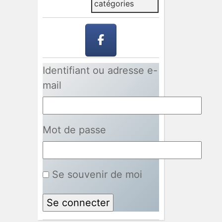
catégories
Identifiant ou adresse e-
mail
Mot de passe
Se souvenir de moi