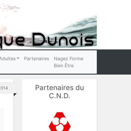
Adultes
Partenaires
Nagez Forme
Bien Être
Partenaires du
 2014
C.N.D.