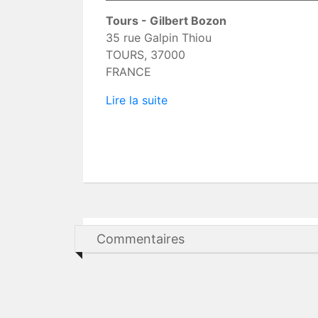
Centre
Tours - Gilbert Bozon
35 rue Galpin Thiou
TOURS
,
37000
FRANCE
Lire la suite
Commentaires