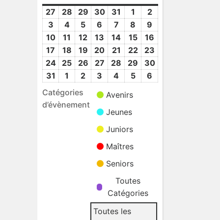
27
27
28
28
29
29
30
30
31
31
1
1
2
2
Juil
Juil
Juil
Juil
Juil
Août
Août
3
3
4
4
5
5
6
6
7
7
8
8
9
9
2026
2026
2026
2026
2026
2026
2026
Août
Août
Août
Août
Août
Août
Août
10
10
11
11
12
12
13
13
14
14
15
15
16
16
2026
2026
2026
2026
2026
2026
2026
Août
Août
Août
Août
Août
Août
Août
17
17
18
18
19
19
20
20
21
21
22
22
23
23
2026
2026
2026
2026
2026
2026
2026
Août
Août
Août
Août
Août
Août
Août
24
24
25
25
26
26
27
27
28
28
29
29
30
30
2026
2026
2026
2026
2026
2026
2026
Août
Août
Août
Août
Août
Août
Août
31
31
1
1
2
2
3
3
4
4
5
5
6
6
2026
2026
2026
2026
2026
2026
2026
Août
Sep
Sep
Sep
Sep
Sep
Sep
Catégories
Avenirs
2026
2026
2026
2026
2026
2026
2026
d’évènement
Jeunes
Juniors
Maîtres
Seniors
Toutes
Catégories
Toutes les