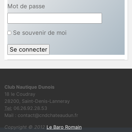
Mot de passe
Se souvenir de moi
Club Nautique Dunois
18 le Coudray
28200, Saint-Denis-Lanneray
Tel:
06.26.92.28.53
Mail : contact@cndchateaudun.fr
Copyright © 2012
Le Baro Romain