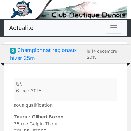
Actualité
Championnat régionaux
0
le 14 décembre
2015
hiver 25m
Championnat
N/I
régionaux
6 Déc 2015
hiver
25m
sous qualification
Tours - Gilbert Bozon
35 rue Galpin Thiou
TOURS
,
37000