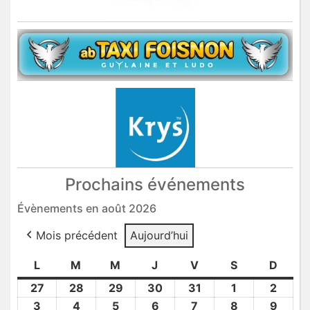
Prochains événements
Évènements en août 2026
Mois précédent
Aujourd’hui
L
lundi
M
mardi
M
mercredi
J
jeudi
V
vendredi
S
samedi
D
dima
27
27
28
28
29
29
30
30
31
31
1
1
2
2
Juil
Juil
Juil
Juil
Juil
Août
Août
3
3
4
4
5
5
6
6
7
7
8
8
9
9