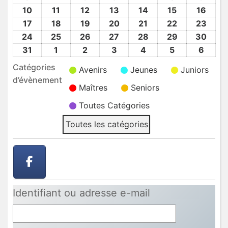
2026
2026
2026
2026
2026
2026
2026
Août
Août
Août
Août
Août
Août
Août
10
10
11
11
12
12
13
13
14
14
15
15
16
16
2026
2026
2026
2026
2026
2026
2026
Août
Août
Août
Août
Août
Août
Août
17
17
18
18
19
19
20
20
21
21
22
22
23
23
2026
2026
2026
2026
2026
2026
2026
Août
Août
Août
Août
Août
Août
Août
24
24
25
25
26
26
27
27
28
28
29
29
30
30
2026
2026
2026
2026
2026
2026
2026
Août
Août
Août
Août
Août
Août
Août
31
31
1
1
2
2
3
3
4
4
5
5
6
6
2026
2026
2026
2026
2026
2026
2026
Août
Sep
Sep
Sep
Sep
Sep
Sep
Catégories
Avenirs
Jeunes
Juniors
2026
2026
2026
2026
2026
2026
2026
d’évènement
Maîtres
Seniors
Toutes Catégories
Toutes les catégories
Identifiant ou adresse e-mail