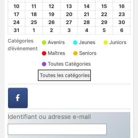
2026
2026
2026
2026
2026
2026
2026
Août
Août
Août
Août
Août
Août
Août
10
10
11
11
12
12
13
13
14
14
15
15
16
16
2026
2026
2026
2026
2026
2026
2026
Août
Août
Août
Août
Août
Août
Août
17
17
18
18
19
19
20
20
21
21
22
22
23
23
2026
2026
2026
2026
2026
2026
2026
Août
Août
Août
Août
Août
Août
Août
24
24
25
25
26
26
27
27
28
28
29
29
30
30
2026
2026
2026
2026
2026
2026
2026
Août
Août
Août
Août
Août
Août
Août
31
31
1
1
2
2
3
3
4
4
5
5
6
6
2026
2026
2026
2026
2026
2026
2026
Août
Sep
Sep
Sep
Sep
Sep
Sep
Catégories
Avenirs
Jeunes
Juniors
2026
2026
2026
2026
2026
2026
2026
d’évènement
Maîtres
Seniors
Toutes Catégories
Toutes les catégories
Identifiant ou adresse e-mail