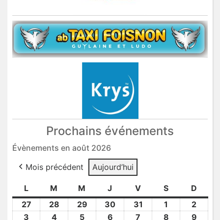
Prochains événements
Évènements en août 2026
Mois précédent
Aujourd’hui
L
lundi
M
mardi
M
mercredi
J
jeudi
V
vendredi
S
samedi
D
dima
27
27
28
28
29
29
30
30
31
31
1
1
2
2
Juil
Juil
Juil
Juil
Juil
Août
Août
3
3
4
4
5
5
6
6
7
7
8
8
9
9