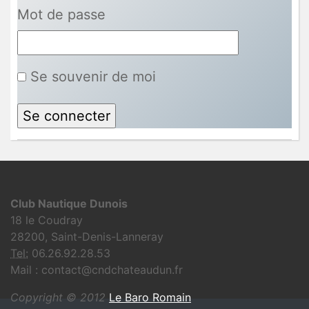
Mot de passe
Se souvenir de moi
Club Nautique Dunois
18 le Coudray
28200, Saint-Denis-Lanneray
Tel:
06.26.92.28.53
Mail : contact@cndchateaudun.fr
Copyright © 2012
Le Baro Romain