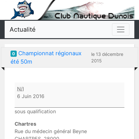
Actualité
Championnat régionaux
0
le 13 décembre
2015
été 50m
Championnat
N/I
régionaux
6 Juin 2016
été
50m
sous qualification
Chartres
Rue du médecin général Beyne
CHARTRES
,
28000