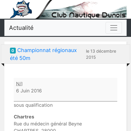
Actualité
Championnat régionaux
0
le 13 décembre
2015
été 50m
Championnat
N/I
régionaux
6 Juin 2016
été
50m
sous qualification
Chartres
Rue du médecin général Beyne
CHARTRES
,
28000