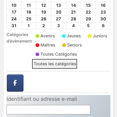
2026
2026
2026
2026
2026
2026
2026
Août
Août
Août
Août
Août
Août
Août
10
10
11
11
12
12
13
13
14
14
15
15
16
16
2026
2026
2026
2026
2026
2026
2026
Août
Août
Août
Août
Août
Août
Août
17
17
18
18
19
19
20
20
21
21
22
22
23
23
2026
2026
2026
2026
2026
2026
2026
Août
Août
Août
Août
Août
Août
Août
24
24
25
25
26
26
27
27
28
28
29
29
30
30
2026
2026
2026
2026
2026
2026
2026
Août
Août
Août
Août
Août
Août
Août
31
31
1
1
2
2
3
3
4
4
5
5
6
6
2026
2026
2026
2026
2026
2026
2026
Août
Sep
Sep
Sep
Sep
Sep
Sep
Catégories
Avenirs
Jeunes
Juniors
2026
2026
2026
2026
2026
2026
2026
d’évènement
Maîtres
Seniors
Toutes Catégories
Toutes les catégories
Identifiant ou adresse e-mail