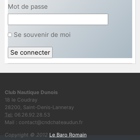
Mot de passe
Se souvenir de moi
Club Nautique Dunois
18 le Coudray
28200, Saint-Denis-Lanneray
Tel:
06.26.92.28.53
Mail : contact@cndchateaudun.fr
Copyright © 2012
Le Baro Romain