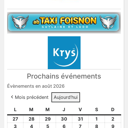
Prochains événements
Évènements en août 2026
Mois précédent
Aujourd’hui
L
lundi
M
mardi
M
mercredi
J
jeudi
V
vendredi
S
samedi
D
dima
27
27
28
28
29
29
30
30
31
31
1
1
2
2
Juil
Juil
Juil
Juil
Juil
Août
Août
3
3
4
4
5
5
6
6
7
7
8
8
9
9