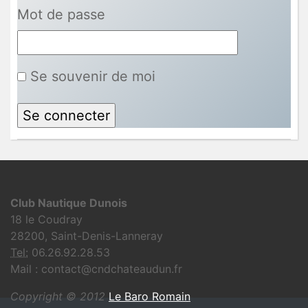
Mot de passe
Se souvenir de moi
Club Nautique Dunois
18 le Coudray
28200, Saint-Denis-Lanneray
Tel:
06.26.92.28.53
Mail : contact@cndchateaudun.fr
Copyright © 2012
Le Baro Romain