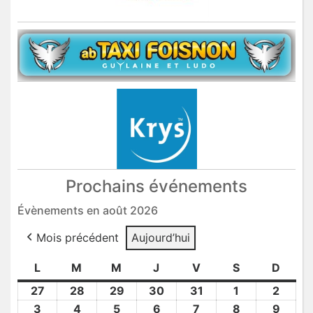
Prochains événements
Évènements en août 2026
Mois précédent
Aujourd’hui
L
lundi
M
mardi
M
mercredi
J
jeudi
V
vendredi
S
samedi
D
dima
27
27
28
28
29
29
30
30
31
31
1
1
2
2
Juil
Juil
Juil
Juil
Juil
Août
Août
3
3
4
4
5
5
6
6
7
7
8
8
9
9