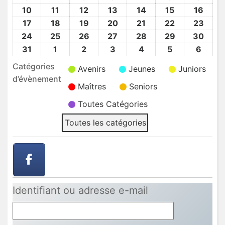
2026
2026
2026
2026
2026
2026
2026
Août
Août
Août
Août
Août
Août
Août
10
10
11
11
12
12
13
13
14
14
15
15
16
16
2026
2026
2026
2026
2026
2026
2026
Août
Août
Août
Août
Août
Août
Août
17
17
18
18
19
19
20
20
21
21
22
22
23
23
2026
2026
2026
2026
2026
2026
2026
Août
Août
Août
Août
Août
Août
Août
24
24
25
25
26
26
27
27
28
28
29
29
30
30
2026
2026
2026
2026
2026
2026
2026
Août
Août
Août
Août
Août
Août
Août
31
31
1
1
2
2
3
3
4
4
5
5
6
6
2026
2026
2026
2026
2026
2026
2026
Août
Sep
Sep
Sep
Sep
Sep
Sep
Catégories
Avenirs
Jeunes
Juniors
2026
2026
2026
2026
2026
2026
2026
d’évènement
Maîtres
Seniors
Toutes Catégories
Toutes les catégories
Identifiant ou adresse e-mail