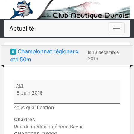
Actualité
Championnat régionaux
0
le 13 décembre
2015
été 50m
Championnat
N/I
régionaux
6 Juin 2016
été
50m
sous qualification
Chartres
Rue du médecin général Beyne
CHARTRES
,
28000