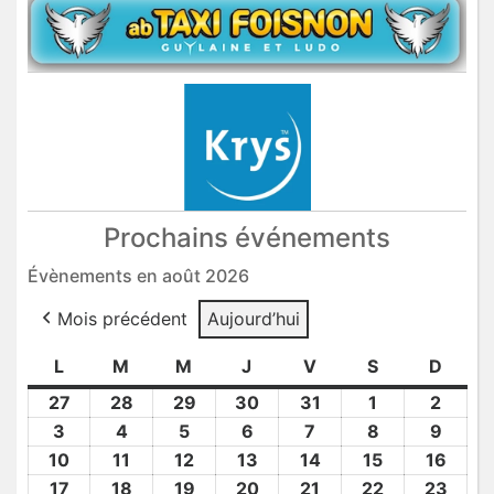
Prochains événements
Évènements en août 2026
Mois précédent
Aujourd’hui
L
lundi
M
mardi
M
mercredi
J
jeudi
V
vendredi
S
samedi
D
dima
27
27
28
28
29
29
30
30
31
31
1
1
2
2
Juil
Juil
Juil
Juil
Juil
Août
Août
3
3
4
4
5
5
6
6
7
7
8
8
9
9
2026
2026
2026
2026
2026
2026
2026
Août
Août
Août
Août
Août
Août
Août
10
10
11
11
12
12
13
13
14
14
15
15
16
16
2026
2026
2026
2026
2026
2026
2026
Août
Août
Août
Août
Août
Août
Août
17
17
18
18
19
19
20
20
21
21
22
22
23
23