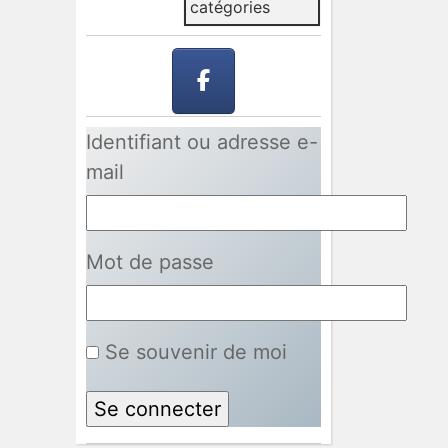
catégories
Identifiant ou adresse e-
mail
Mot de passe
Se souvenir de moi