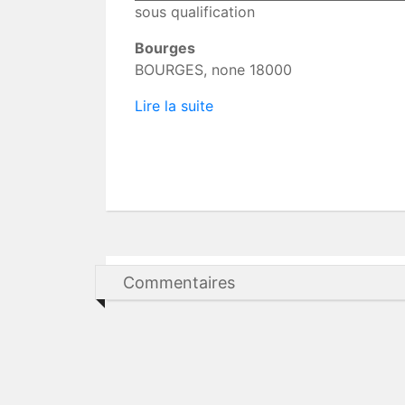
sous qualification
Bourges
BOURGES
,
none
18000
Lire la suite
Commentaires