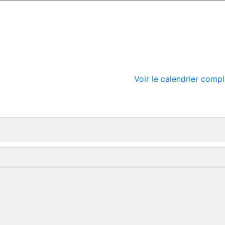
Voir le calendrier compl