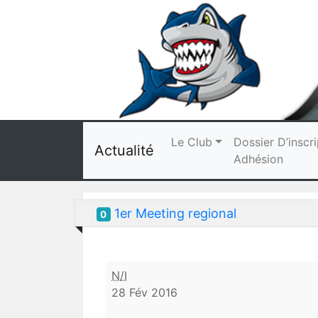
Le Club
Dossier D’inscri
Actualité
Adhésion
1er Meeting regional
0
1er
N/I
Meeting
28 Fév 2016
regional