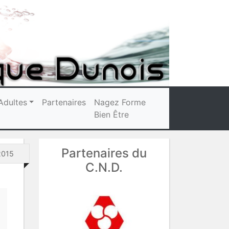
Adultes
Partenaires
Nagez Forme
Bien Être
Partenaires du
2015
C.N.D.