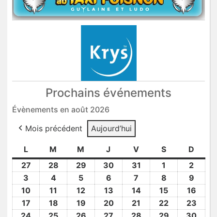
Prochains événements
Évènements en août 2026
Mois précédent
Aujourd’hui
L
lundi
M
mardi
M
mercredi
J
jeudi
V
vendredi
S
samedi
D
dima
27
27
28
28
29
29
30
30
31
31
1
1
2
2
Juil
Juil
Juil
Juil
Juil
Août
Août
3
3
4
4
5
5
6
6
7
7
8
8
9
9
2026
2026
2026
2026
2026
2026
2026
Août
Août
Août
Août
Août
Août
Août
10
10
11
11
12
12
13
13
14
14
15
15
16
16
2026
2026
2026
2026
2026
2026
2026
Août
Août
Août
Août
Août
Août
Août
17
17
18
18
19
19
20
20
21
21
22
22
23
23
2026
2026
2026
2026
2026
2026
2026
Août
Août
Août
Août
Août
Août
Août
24
24
25
25
26
26
27
27
28
28
29
29
30
30