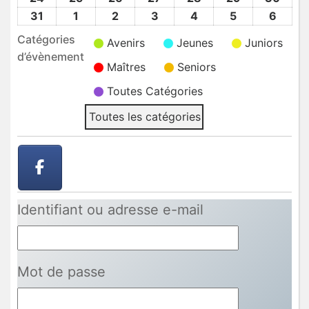
2026
2026
2026
2026
2026
2026
2026
Août
Août
Août
Août
Août
Août
Août
31
31
1
1
2
2
3
3
4
4
5
5
6
6
2026
2026
2026
2026
2026
2026
2026
Août
Sep
Sep
Sep
Sep
Sep
Sep
Catégories
Avenirs
Jeunes
Juniors
2026
2026
2026
2026
2026
2026
2026
d’évènement
Maîtres
Seniors
Toutes Catégories
Toutes les catégories
Identifiant ou adresse e-mail
Mot de passe