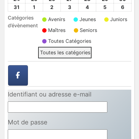
2026
2026
2026
2026
2026
2026
2026
Août
Août
Août
Août
Août
Août
Août
31
31
1
1
2
2
3
3
4
4
5
5
6
6
2026
2026
2026
2026
2026
2026
2026
Août
Sep
Sep
Sep
Sep
Sep
Sep
Catégories
Avenirs
Jeunes
Juniors
2026
2026
2026
2026
2026
2026
2026
d’évènement
Maîtres
Seniors
Toutes Catégories
Toutes les catégories
Identifiant ou adresse e-mail
Mot de passe