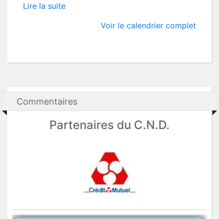
Lire la suite
Voir le calendrier complet
Commentaires
Partenaires du C.N.D.