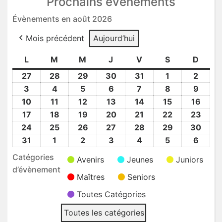
Prochains événements
Évènements en août 2026
Mois précédent
Aujourd’hui
L
lundi
M
mardi
M
mercredi
J
jeudi
V
vendredi
S
samedi
D
dima
27
27
28
28
29
29
30
30
31
31
1
1
2
2
Juil
Juil
Juil
Juil
Juil
Août
Août
3
3
4
4
5
5
6
6
7
7
8
8
9
9
2026
2026
2026
2026
2026
2026
2026
Août
Août
Août
Août
Août
Août
Août
10
10
11
11
12
12
13
13
14
14
15
15
16
16
2026
2026
2026
2026
2026
2026
2026
Août
Août
Août
Août
Août
Août
Août
17
17
18
18
19
19
20
20
21
21
22
22
23
23
2026
2026
2026
2026
2026
2026
2026
Août
Août
Août
Août
Août
Août
Août
24
24
25
25
26
26
27
27
28
28
29
29
30
30
2026
2026
2026
2026
2026
2026
2026
Août
Août
Août
Août
Août
Août
Août
31
31
1
1
2
2
3
3
4
4
5
5
6
6
2026
2026
2026
2026
2026
2026
2026
Août
Sep
Sep
Sep
Sep
Sep
Sep
Catégories
Avenirs
Jeunes
Juniors
2026
2026
2026
2026
2026
2026
2026
d’évènement
Maîtres
Seniors
Toutes Catégories
Toutes les catégories