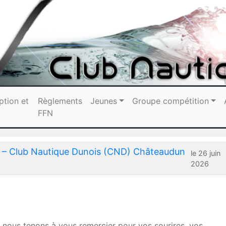
ption et
Règlements
Jeunes
Groupe compétition
FFN
on – Club Nautique Dunois (CND) Châteaudun
le 26 juin
2026
 nous tenons à vous remercier pour vos sourires, vos