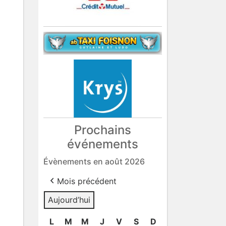
Prochains
événements
Évènements en août 2026
Mois précédent
Aujourd’hui
L
lundi
M
mardi
M
mercredi
J
jeudi
V
vendredi
S
samedi
D
dimanche