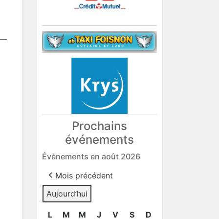
Prochains
événements
Évènements en août 2026
Mois précédent
Aujourd’hui
L
lundi
M
mardi
M
mercredi
J
jeudi
V
vendredi
S
samedi
D
dimanche